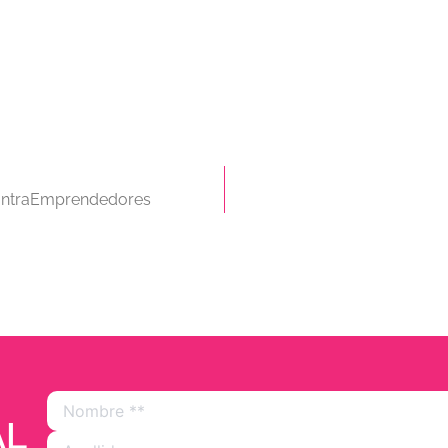
 IntraEmprendedores
AL