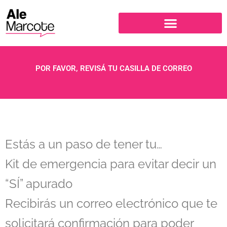
Ir
al
contenido
POR FAVOR, REVISÁ TU CASILLA DE CORREO
Estás a un paso de tener tu…
Kit de emergencia
para evitar decir
un
“SÍ” apurado
Recibirás un correo electrónico que te
solicitará confirmación para poder