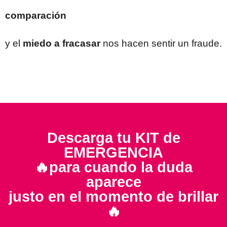
comparación
y el
miedo a fracasar
nos hacen sentir un fraude.
Descarga tu KIT de
EMERGENCIA
🔥para cuando la duda
aparece
justo en el momento de brillar
🔥