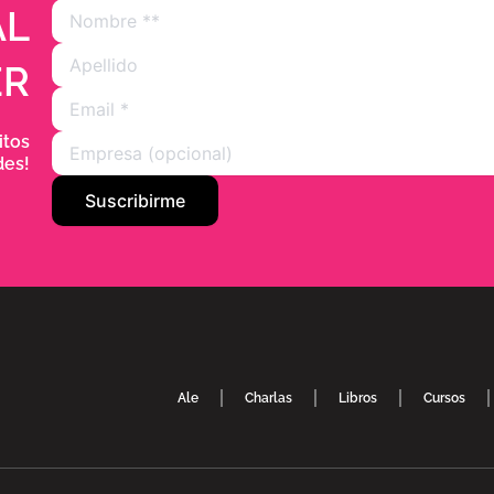
AL
ER
itos
des!
Ale
Charlas
Libros
Cursos