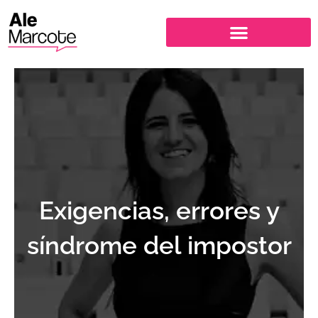
Ir
al
contenido
Exigencias, errores y
síndrome del impostor