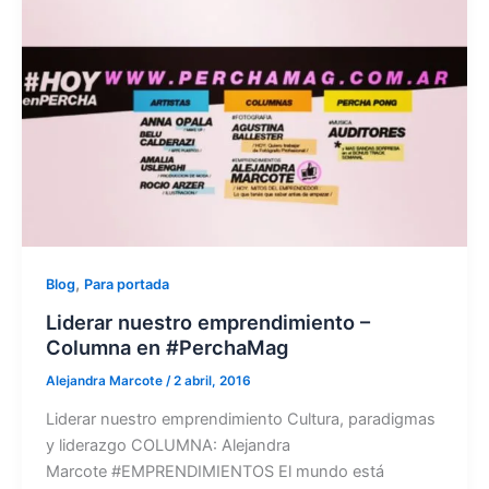
,
Blog
Para portada
Liderar nuestro emprendimiento –
Columna en #PerchaMag
Alejandra Marcote
/
2 abril, 2016
Liderar nuestro emprendimiento Cultura, paradigmas
y liderazgo COLUMNA: Alejandra
Marcote #EMPRENDIMIENTOS El mundo está