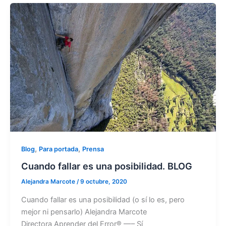
,
,
Blog
Para portada
Prensa
Cuando fallar es una posibilidad. BLOG
Alejandra Marcote
/
9 octubre, 2020
Cuando fallar es una posibilidad (o sí lo es, pero
mejor ni pensarlo) Alejandra Marcote
Directora Aprender del Error® —– Sí