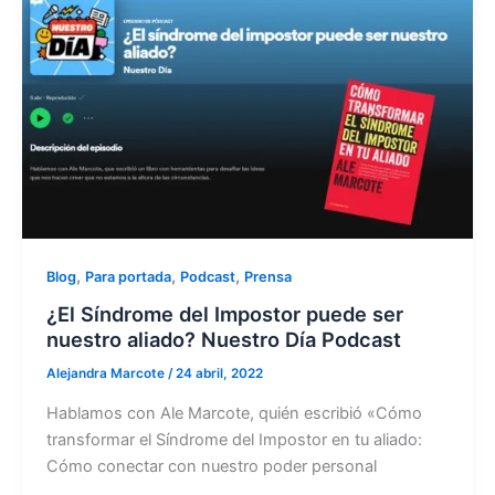
,
,
,
Blog
Para portada
Podcast
Prensa
¿El Síndrome del Impostor puede ser
nuestro aliado? Nuestro Día Podcast
Alejandra Marcote
/
24 abril, 2022
Hablamos con Ale Marcote, quién escribió «Cómo
transformar el Síndrome del Impostor en tu aliado:
Cómo conectar con nuestro poder personal