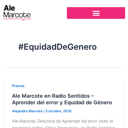
Ir
al
contenido
#EquidadDeGenero
Prensa
Ale Marcote en Radio Sentidos –
Aprender del error y Equidad de Género
Alejandra Marcote
/
5 octubre, 2018
Ale Marcote, Directora de Aprender del error visito el
programa radial «Otras Preguntas» en Radio Sentidos